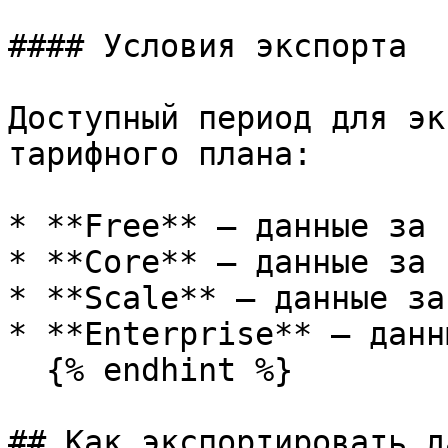
#### Условия экспорта

Доступный период для эк
тарифного плана:

* **Free** — данные за 
* **Core** — данные за 
* **Scale** — данные за
* **Enterprise** — данн
  {% endhint %}

## Как экспортировать д