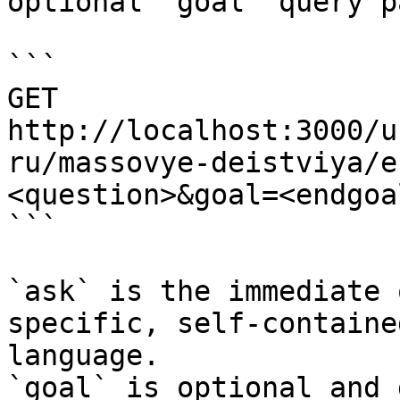
optional `goal` query p
```

GET 
http://localhost:3000/u
ru/massovye-deistviya/e
<question>&goal=<endgoal
```

`ask` is the immediate 
specific, self-containe
language.

`goal` is optional and 