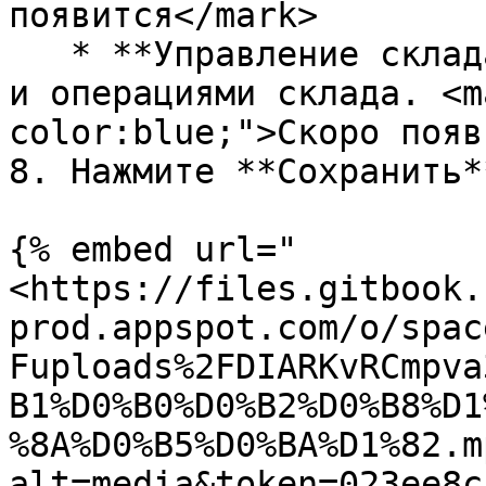
появится</mark>

   * **Управление складами** — управление запасами 
и операциями склада. <m
color:blue;">Скоро появ
8. Нажмите **Сохранить**
{% embed url="
<https://files.gitbook.
prod.appspot.com/o/spac
Fuploads%2FDIARKvRCmpva
B1%D0%B0%D0%B2%D0%B8%D1
%8A%D0%B5%D0%BA%D1%82.m
alt=media&token=023ee8c