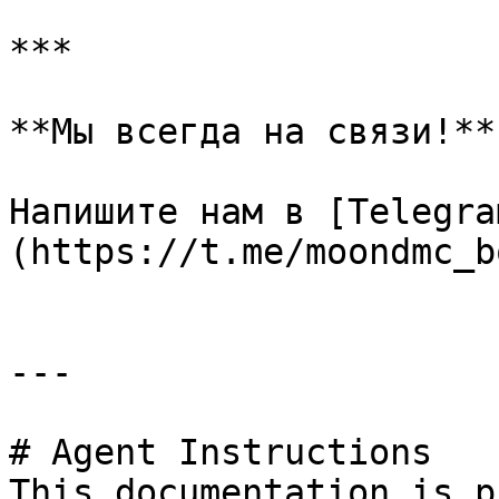
***

**Мы всегда на связи!**

Напишите нам в [Telegra
(https://t.me/moondmc_bo
---

# Agent Instructions

This documentation is p