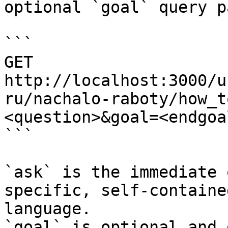
optional `goal` query p
```

GET 
http://localhost:3000/u
ru/nachalo-raboty/how_t
<question>&goal=<endgoal
```

`ask` is the immediate 
specific, self-containe
language.

`goal` is optional and 