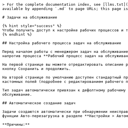
> For the complete documentation index, see [llms.txt](http://localhost:3000/url/help.watcherlink.online/llms.txt). Markdown versions of documentation pages are available by appending `.md` to page URLs; this page is available as [Markdown](http://localhost:3000/url/help.watcherlink.online/ru/zadachi-na-obsluzhivanie.md).

# Задачи на обслуживание

{% hint style="success" %}
Чтобы получить доступ к настройке рабочих процессов и типов задач, необходимо использовать тариф **Scale** или **Enterprise**.
{% endhint %}

## Настройка рабочего процесса задач на обслуживание

Перед началом работы с менеджером задач на обслуживание, откройте **Настройки > Настройки менеджеров задач > Рабочие процессы** и нажмите кнопку Редактировать напротив процесса **Рабочий процесс задач на обслуживание**.

На первой странице вы можете отредактировать описание рабочего процесса для того, чтобы другие пользователи понимали назначение данного менеджера. После этого нажмите кнопку Сохранить и продолжить.

На второй странице по умолчанию доступен стандартный процесс задач на обслуживание. Вы можете настроить как сам рабочий процесс, так и отредактировать список кастомных полей (подробнее с редактированием рабочего процесса вы можете ознакомиться здесь <https://help.moonone.online/ru/rabochie-processy-i-tipy-zadach>).

Тип задач автоматически привязан к дефолтному рабочему процессу. Соответственно в селекте менеджеров задач в шапке сайта будет отображаться менеджер Задачи на обслуживание.

## Автоматическое создание задач

Задачи создаются автоматически при обнаружении неисправностей у майнеров (статус offline, hanged, lowhash и пр.). Активация автосоздания происходит при включенной функции Авто-перезагрузка в разделе **Настройки > Автоматизация** для установленных моделей.

**Причины:**

* статус устройства **Оффлайн**
* статус устройства **Завис**
* статус устройства **Лоухеш** (низкий хешрейт)
* **низкий хешрейт** для платы или плат (15% просадка эффективности платы девайса)
* хешрейт для платы 0
* хешрейт для платы неизвестен
* ошибка работы фана (0 rpm или 30600 rpm или нет данных)
* неизвестная причина
* и другие

## Ручное создание задач на дашборде

При обнаружении неисправностей для девайса, не обнаруженных по какой-либо причине диагностикой, в случае выключенной функции Auto-reboot или при наличии причины, не связанной с поломкой девайса, пользователь может создать задачу на обслуживание вручную.&#x20;

Для создания задачи на устройство:

1. Откройте страницу **Дашборд**
2. Нажмите на **кнопку одиночных действий** для майнера
3. Нажмите кнопку '**Создать задачу**'.
4. Выберите в селекте **Задачи на обслуживание**.
5. Заполните обязательные поля в открывшемся модальном окне.
6. Нажмите кнопку '**Сохранить**'.
7. Задача появится в менеджере задач **Задачи на обслуживание** в колонке/аккордеоне **первого статуса** по рабочему процессу и будет сопровождаться всплывающим сообщением с **ID** задачи.

Также вы можете воспользоваться автоматическим определением причины создания задачи при добавлении с дашборда. Для этого в поле "Причина" необходимо выбрать значение "Автоопределение", после чего создать задачу. Перейдя в менеджер задач и открыв созданную задачу, вы сможете увидеть автоматически определенную причину (если не будет обнаружена поломка, отобразится причина "Неизвестно").

Для майнера, при наведении на иконку ключа, отображается тултип с актуальной информацией по созданной задаче.

Для созд